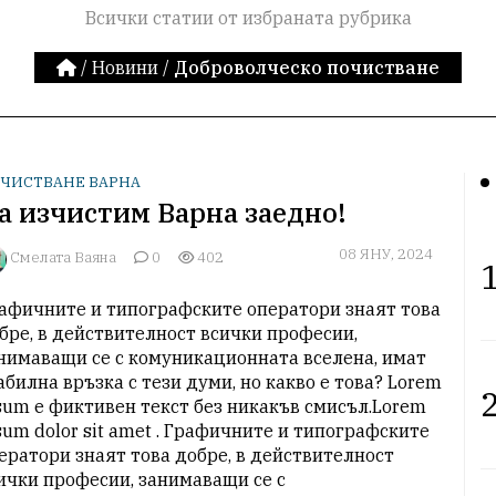
Всички статии от избраната рубрика
/
Новини
/
Доброволческо почистване
ЧИСТВАНЕ ВАРНА
а изчистим Варна заедно!
08 ЯНУ, 2024
Смелата Ваяна
0
402
1
афичните и типографските оператори знаят това 
бре, в действителност всички професии, 
нимаващи се с комуникационната вселена, имат 
абилна връзка с тези думи, но какво е това? Lorem 
2
sum е фиктивен текст без никакъв смисъл.Lorem 
sum dolor sit amet . Графичните и типографските 
ератори знаят това добре, в действителност 
ички професии, занимаващи се с 