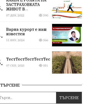
ЗАСТРАХОВКАТА
.
ЖИВОТ В
ИНВЕСТИЦИОНЕН
07 ДЕК, 2022
390
ПЛАН
Варна курорт е наш
.
известен
11 ЯНУ, 2024
366
ТестТестТестТестТестТестТестТестТестТестТес
.
07 СЕП, 2023
351
ТЪРСЕНЕ