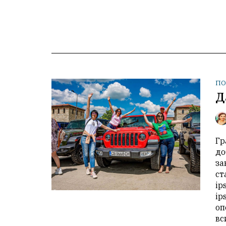
ПО
Д
Гр
до
за
ст
ip
ip
оп
вс