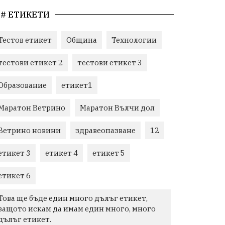
# ЕТИКЕТИ
Тестов етикет
Община
Технологии
тестови етикет 2
тестови етикет 3
Образование
етикет1
Маратон Ветрино
Маратон Вълчи дол
Ветрино новини
здравеопазване
12
етикет 3
етикет 4
етикет 5
етикет 6
Това ще бъде един много дълъг етикет,
защото искам да имам един много, много
дълъг етикет.