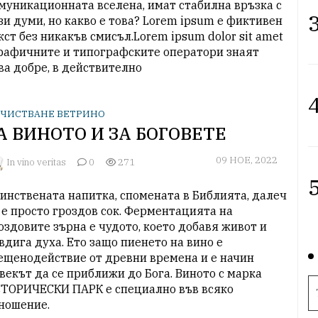
муникационната вселена, имат стабилна връзка с 
3
зи думи, но какво е това? Lorem ipsum е фиктивен 
кст без никакъв смисъл.Lorem ipsum dolor sit amet 
Графичните и типографските оператори знаят 
ва добре, в действително
4
ЧИСТВАНЕ ВЕТРИНО
А ВИНОТО И ЗА БОГОВЕТЕ
09 НОЕ, 2022
In vino veritas
0
271
5
инствената напитка, спомената в Библията, далеч 
 е просто гроздов сок. Ферментацията на 
оздовите зърна е чудото, което добавя живот и 
вдига духа. Ето защо пиенето на вино е 
ещенодействие от древни времена и е начин 
векът да се приближи до Бога. Виното с марка 
ТОРИЧЕСКИ ПАРК е специално във всяко 
ношение. 