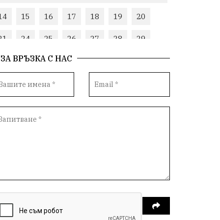
14
15
16
17
18
19
20
21
24
25
26
27
28
29
ЗА ВРЪЗКА С НАС
30
нови