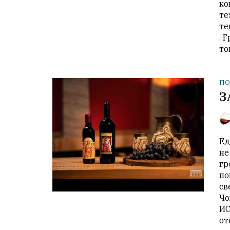
ко
те
те
. 
то
ПО
З
Ед
не
гр
по
св
Чо
ИС
от