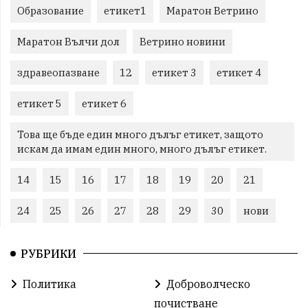
Образование
етикет1
Маратон Ветрино
Маратон Вълчи дол
Ветрино новини
здравеопазване
12
етикет 3
етикет 4
етикет 5
етикет 6
Това ще бъде един много дълъг етикет, защото
искам да имам един много, много дълъг етикет.
14
15
16
17
18
19
20
21
24
25
26
27
28
29
30
нови
РУБРИКИ
Политика
Доброволческо
почистване