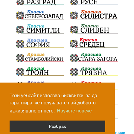
Този уебсайт използва бисквитки, за да
гарантира, че получавате най-доброто
изживяване от него.
Научете повече
Разбрах
© Всички права са запазени, 2026.