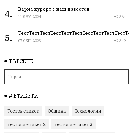
Варна курорт е наш известен
4.
11 ЯНУ, 2024
364
ТестТестТестТестТестТестТестТестТестТестТе
5.
07 СЕП, 2023
349
ТЪРСЕНЕ
# ЕТИКЕТИ
Тестов етикет
Община
Технологии
тестови етикет 2
тестови етикет 3