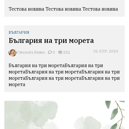
Тестова новина Тестова новина Тестова новина 
БЪЛГАРИЯ
България на три морета
02 АПР, 2024
Смелата Ваяна
0
282
България на три моретаБългария на три 
моретаБългария на три моретаБългария на три 
моретаБългария на три моретаБългария на три 
морета