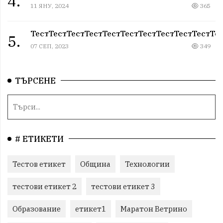
4.
11 ЯНУ, 2024
365
ТестТестТестТестТестТестТестТестТестТестТе
5.
07 СЕП, 2023
349
ТЪРСЕНЕ
# ЕТИКЕТИ
Тестов етикет
Община
Технологии
тестови етикет 2
тестови етикет 3
Образование
етикет1
Маратон Ветрино