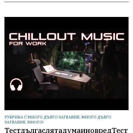
РУБРИКА С МНОГО ДЪЛГО ЗАГЛАВИЕ, МНОГО ДЪЛГО
ЗАГЛАВИЕ, МНОГО!
ТестдългаслятадумаиновредТест