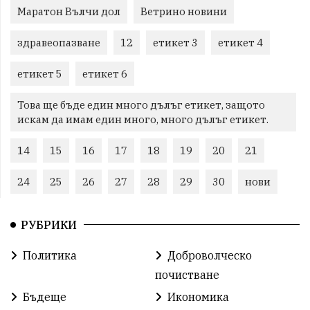
Маратон Вълчи дол
Ветрино новини
здравеопазване
12
етикет 3
етикет 4
етикет 5
етикет 6
Това ще бъде един много дълъг етикет, защото
искам да имам един много, много дълъг етикет.
14
15
16
17
18
19
20
21
24
25
26
27
28
29
30
нови
РУБРИКИ
Политика
Доброволческо
почистване
Бъдеще
Икономика