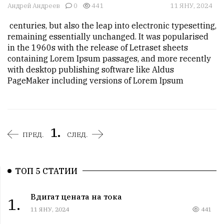
Андрей Андреев
0
441
11 ЯНУ, 2024
 centuries, but also the leap into electronic typesetting, 
remaining essentially unchanged. It was popularised 
in the 1960s with the release of Letraset sheets 
containing Lorem Ipsum passages, and more recently 
with desktop publishing software like Aldus 
PageMaker including versions of Lorem Ipsum
1.
ПРЕД.
СЛЕД.
ТОП 5 СТАТИИ
Вдигат цената на тока
1.
11 ЯНУ, 2024
441