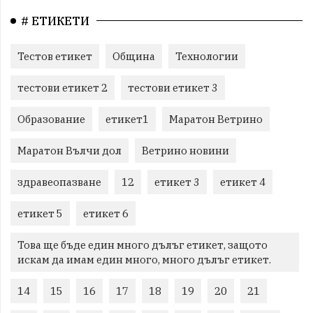
# ЕТИКЕТИ
Тестов етикет
Община
Технологии
тестови етикет 2
тестови етикет 3
Образование
етикет1
Маратон Ветрино
Маратон Вълчи дол
Ветрино новини
здравеопазване
12
етикет 3
етикет 4
етикет 5
етикет 6
Това ще бъде един много дълъг етикет, защото
искам да имам един много, много дълъг етикет.
14
15
16
17
18
19
20
21