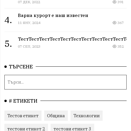
07 ДЕК, 2022
391
Варна курорт е наш известен
4.
11 ЯНУ, 2024
367
ТестТестТестТестТестТестТестТестТестТестТе
5.
07 СЕП, 2023
352
ТЪРСЕНЕ
# ЕТИКЕТИ
Тестов етикет
Община
Технологии
тестови етикет 2
тестови етикет 3