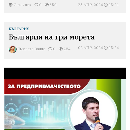
Източник
0
350
25 АПР, 2024
15:21
БЪЛГАРИЯ
България на три морета
02 АПР, 2024
15:24
Смелата Ваяна
0
284