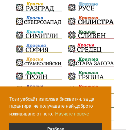
Този уебсайт използва бисквитки, за да
гарантира, че получавате най-доброто
изживяване от него.
Научете повече
Разбрах