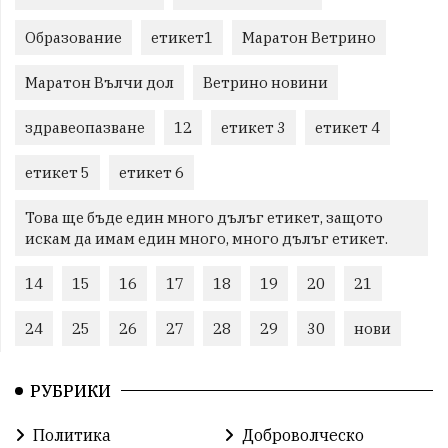
Образование
етикет1
Маратон Ветрино
Маратон Вълчи дол
Ветрино новини
здравеопазване
12
етикет 3
етикет 4
етикет 5
етикет 6
Това ще бъде един много дълъг етикет, защото
искам да имам един много, много дълъг етикет.
14
15
16
17
18
19
20
21
24
25
26
27
28
29
30
нови
РУБРИКИ
Политика
Доброволческо