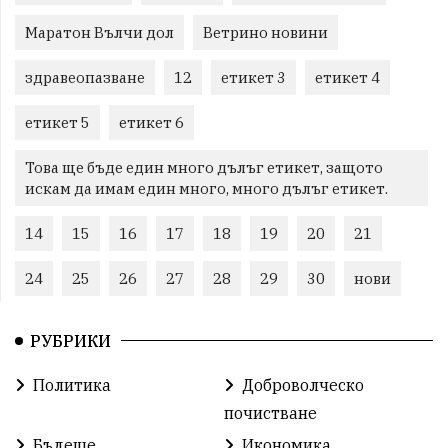
Маратон Вълчи дол
Ветрино новини
здравеопазване
12
етикет 3
етикет 4
етикет 5
етикет 6
Това ще бъде един много дълъг етикет, защото
искам да имам един много, много дълъг етикет.
14
15
16
17
18
19
20
21
24
25
26
27
28
29
30
нови
РУБРИКИ
Политика
Доброволческо
почистване
Бъдеще
Икономика