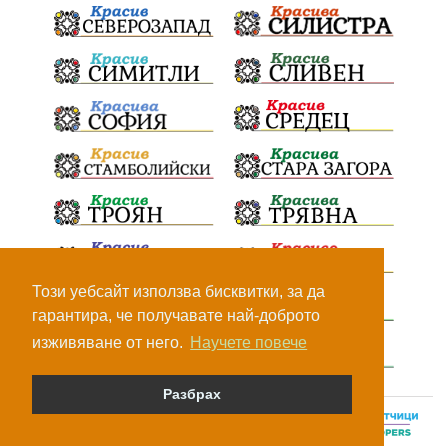
Този уебсайт използва бисквитки, за да
гарантира, че получавате най-доброто
изживяване от него.
Научете повече
Разбрах
© Всички права са запазени, 2026.