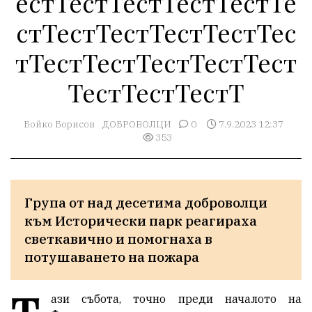
естТестТестТестТестТе
стТестТестТестТестТес
тТестТестТестТестТест
ТестТестТестТ
Бойко Борисов
ДОБРОВОЛЦИ
0
7.9.2023 12:37
353
Група от над десетима доброволци 
към Исторически парк реагираха 
светкавично и помогнаха в 
потушаването на пожара 
ази събота, точно преди началото на