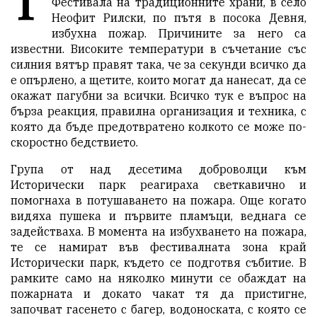
Т
Фестивала на традиционните храни, в село
Неофит Рилски, по пътя в посока Девня,
избухна пожар. Причините за него са
известни. Високите температури в съчетание със
силния вятър правят така, че за секунди всичко да
е опърлено, а щетите, които могат да нанесат, да се
окажат пагубни за всички. Всичко тук е въпрос на
бърза реакция, правилна организация и техника, с
която да бъде предотвратено колкото се може по-
скоростно бедствието.
Група от над десетима доброволци към
Исторически парк реагираха светкавично и
помогнаха в потушаването на пожара. Още когато
видяха пушека и първите пламъци, веднага се
задействаха. В момента на избухването на пожара,
те се намират във фестивалната зона край
Исторически парк, където се подготвя събитие. В
рамките само на няколко минути се обаждат на
пожарната и докато чакат тя да пристигне,
започват гасенето с багер, водоноската, с която се