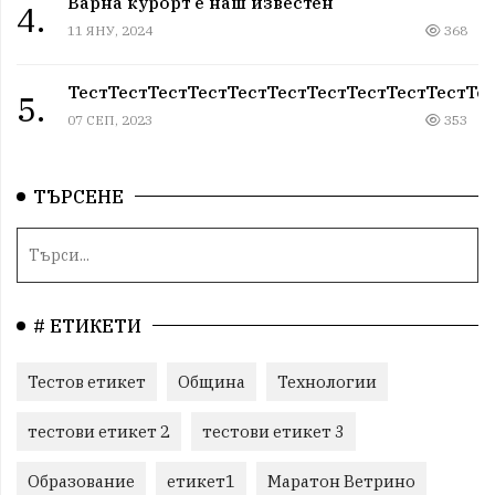
Варна курорт е наш известен
4.
11 ЯНУ, 2024
368
ТестТестТестТестТестТестТестТестТестТестТе
5.
07 СЕП, 2023
353
ТЪРСЕНЕ
# ЕТИКЕТИ
Тестов етикет
Община
Технологии
тестови етикет 2
тестови етикет 3
Образование
етикет1
Маратон Ветрино