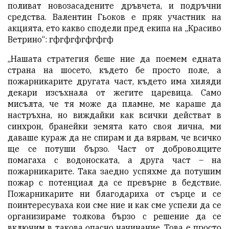
поливат новозасадените дръвчета, и подръчни
средства. Валентин Гьоков е пряк участник на
акцията, ето какво сподели пред екипа на „Красиво
Ветрино“: гфгфгфгфгфгф
„Нашата стратегия беше ние да поемем едната
страна на шосето, където бе просто поле, а
пожарникарите другата част, където има хиляди
декари изсъхнала от жегите царевица. Само
мисълта, че тя може да пламне, ме караше да
настръхна, но виждайки как всички действат в
синхрон, бранейки земята като своя лична, ми
даваше кураж да не спирам и да вярвам, че всичко
ще се потуши бързо. Част от доброволците
помагаха с водоноската, а друга част – на
пожарникарите. Така заедно успяхме да потушим
пожар с потенциал да се превърне в бедствие.
Пожарникарите ни благодариха от сърце и се
поинтересуваха кои сме ние и как сме успели да се
организираме толкова бързо с решение да се
включим в такова опасно начинание. Това е просто