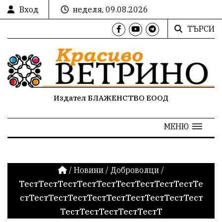
Вход
неделя, 09.08.2026
ТЪРСИ
Издател БЛАЖЕНСТВО ЕООД
МЕНЮ
/
Новини
/
Доброволци
/
ТестТестТестТестТестТестТестТестТестТе
стТестТестТестТестТестТестТестТестТест
ТестТестТестТестТестТ