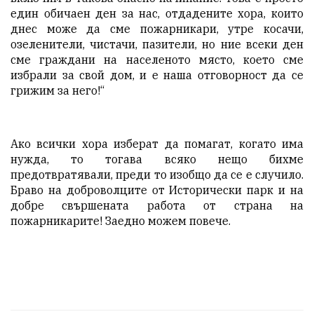
един обичаен ден за нас, отдадените хора, които
днес може да сме пожарникари, утре косачи,
озеленители, чистачи, пазители, но ние всеки ден
сме граждани на населеното място, което сме
избрали за свой дом, и е наша отговорност да се
грижим за него!“
Ако всички хора изберат да помагат, когато има
нужда, то тогава всяко нещо бихме
предотвратявали, преди то изобщо да се е случило.
Браво на доброволците от Исторически парк и на
добре свършената работа от страна на
пожарникарите! Заедно можем повече.