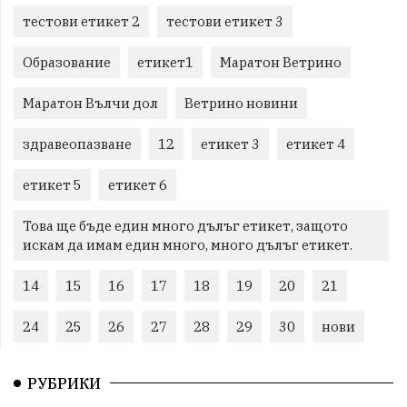
тестови етикет 2
тестови етикет 3
Образование
етикет1
Маратон Ветрино
Маратон Вълчи дол
Ветрино новини
здравеопазване
12
етикет 3
етикет 4
етикет 5
етикет 6
Това ще бъде един много дълъг етикет, защото
искам да имам един много, много дълъг етикет.
14
15
16
17
18
19
20
21
24
25
26
27
28
29
30
нови
РУБРИКИ