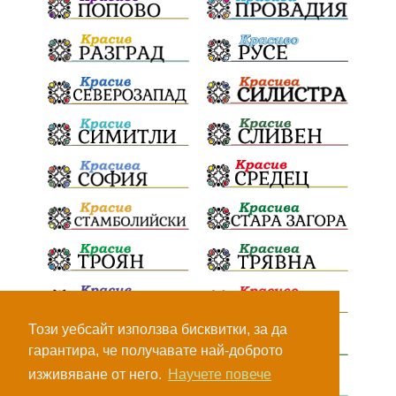
Този уебсайт използва бисквитки, за да
гарантира, че получавате най-доброто
изживяване от него.
Научете повече