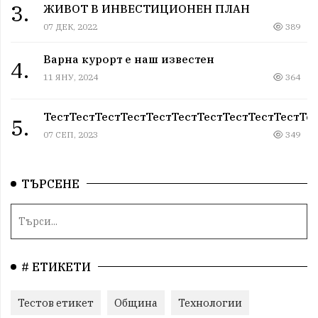
3.
ЖИВОТ В ИНВЕСТИЦИОНЕН ПЛАН
07 ДЕК, 2022
389
Варна курорт е наш известен
4.
11 ЯНУ, 2024
364
ТестТестТестТестТестТестТестТестТестТестТе
5.
07 СЕП, 2023
349
ТЪРСЕНЕ
# ЕТИКЕТИ
Тестов етикет
Община
Технологии