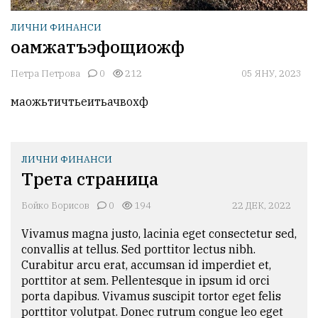
ЛИЧНИ ФИНАНСИ
оамжатъэфощиожф
Петра Петрова
0
212
05 ЯНУ, 2023
маожьтичтьеитьачвохф
ЛИЧНИ ФИНАНСИ
Трета страница
Бойко Борисов
0
194
22 ДЕК, 2022
Vivamus magna justo, lacinia eget consectetur sed, 
convallis at tellus. Sed porttitor lectus nibh. 
Curabitur arcu erat, accumsan id imperdiet et, 
porttitor at sem. Pellentesque in ipsum id orci 
porta dapibus. Vivamus suscipit tortor eget felis 
porttitor volutpat. Donec rutrum congue leo eget 